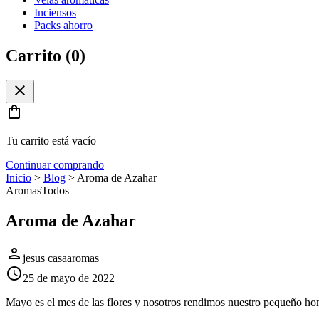
Inciensos
Packs ahorro
Carrito (
0
)
close
shopping_bag
Tu carrito está vacío
Continuar comprando
Inicio
>
Blog
>
Aroma de Azahar
Aromas
Todos
Aroma de Azahar
person
jesus casaaromas
schedule
25 de mayo de 2022
Mayo es el mes de las flores y nosotros rendimos nuestro pequeño hom