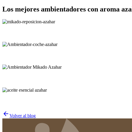
Los mejores ambientadores con aroma aza
arrow_back
Volver al blog