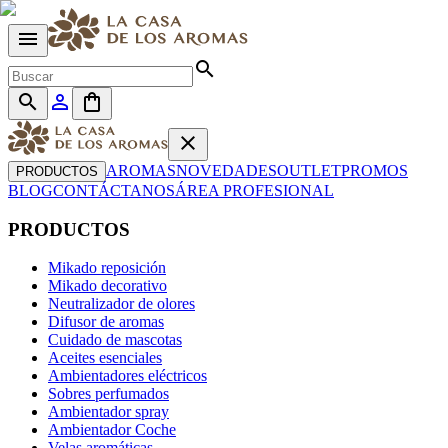
menu
search
search
person_outline
shopping_bag
close
AROMAS
NOVEDADES
OUTLET
PROMOS
PRODUCTOS
BLOG
CONTÁCTANOS
ÁREA PROFESIONAL
PRODUCTOS
Mikado reposición
Mikado decorativo
Neutralizador de olores
Difusor de aromas
Cuidado de mascotas
Aceites esenciales
Ambientadores eléctricos
Sobres perfumados
Ambientador spray
Ambientador Coche
Velas aromáticas