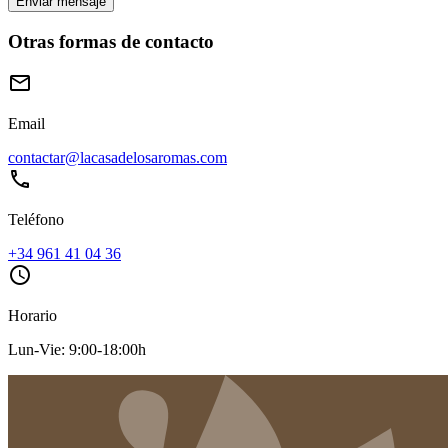
Enviar mensaje
Otras formas de contacto
email
Email
contactar@lacasadelosaromas.com
phone
Teléfono
+34 961 41 04 36
schedule
Horario
Lun-Vie: 9:00-18:00h