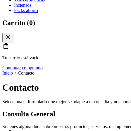
Inciensos
Packs ahorro
Carrito (
0
)
close
shopping_bag
Tu carrito está vacío
Continuar comprando
Inicio
>
Contacto
Contacto
Selecciona el formulario que mejor se adapte a tu consulta y nos pond
Consulta General
Si tienes alguna duda sobre nuestros productos, servicios, o simpleme