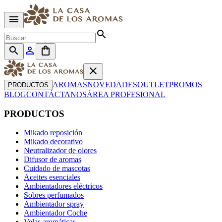
menu
search
search
person_outline
shopping_bag
close
AROMAS
NOVEDADES
OUTLET
PROMOS
PRODUCTOS
BLOG
CONTÁCTANOS
ÁREA PROFESIONAL
PRODUCTOS
Mikado reposición
Mikado decorativo
Neutralizador de olores
Difusor de aromas
Cuidado de mascotas
Aceites esenciales
Ambientadores eléctricos
Sobres perfumados
Ambientador spray
Ambientador Coche
Velas aromáticas