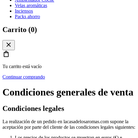
Velas aromáticas
Inciensos
Packs ahorro
Carrito (
0
)
close
shopping_bag
Tu carrito está vacío
Continuar comprando
Condiciones generales de venta
Condiciones legales
La realización de un pedido en lacasadelosaromas.com supone la
aceptación por parte del cliente de las condiciones legales siguientes:
Los precios de los productos se muestran en euros (€) e