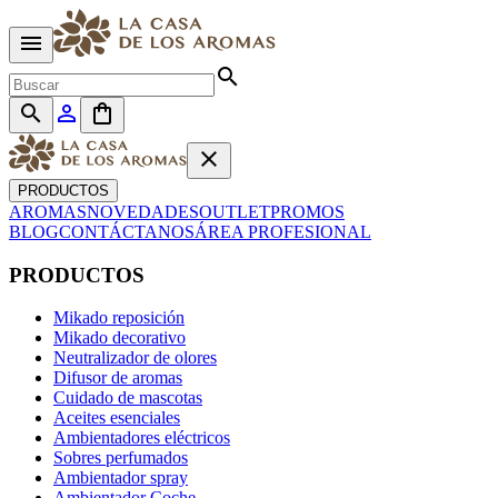
menu
search
search
person_outline
shopping_bag
close
PRODUCTOS
AROMAS
NOVEDADES
OUTLET
PROMOS
BLOG
CONTÁCTANOS
ÁREA PROFESIONAL
PRODUCTOS
Mikado reposición
Mikado decorativo
Neutralizador de olores
Difusor de aromas
Cuidado de mascotas
Aceites esenciales
Ambientadores eléctricos
Sobres perfumados
Ambientador spray
Ambientador Coche