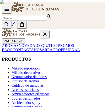
menu
search
search
person_outline
shopping_bag
close
PRODUCTOS
AROMAS
NOVEDADES
OUTLET
PROMOS
BLOG
CONTÁCTANOS
ÁREA PROFESIONAL
PRODUCTOS
Mikado reposición
Mikado decorativo
Neutralizador de olores
Difusor de aromas
Cuidado de mascotas
Aceites esenciales
Ambientadores eléctricos
Sobres perfumados
Ambientador spray
Ambientador Coche