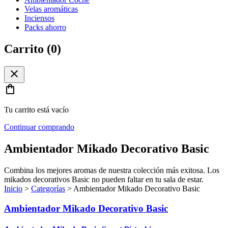
Velas aromáticas
Inciensos
Packs ahorro
Carrito (
0
)
close
shopping_bag
Tu carrito está vacío
Continuar comprando
Ambientador Mikado Decorativo Basic
Combina los mejores aromas de nuestra colección más exitosa. Los
mikados decorativos Basic no pueden faltar en tu sala de estar.
Inicio
>
Categorías
>
Ambientador Mikado Decorativo Basic
Ambientador Mikado Decorativo Basic