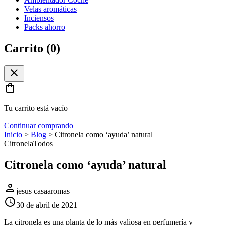
Velas aromáticas
Inciensos
Packs ahorro
Carrito (
0
)
close
shopping_bag
Tu carrito está vacío
Continuar comprando
Inicio
>
Blog
>
Citronela como ‘ayuda’ natural
Citronela
Todos
Citronela como ‘ayuda’ natural
person
jesus casaaromas
schedule
30 de abril de 2021
La citronela es una planta de lo más valiosa en perfumería y