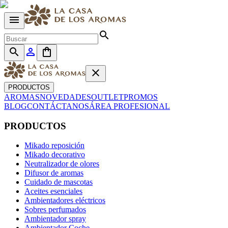
menu
search
search
person_outline
shopping_bag
close
PRODUCTOS
AROMAS
NOVEDADES
OUTLET
PROMOS
BLOG
CONTÁCTANOS
ÁREA PROFESIONAL
PRODUCTOS
Mikado reposición
Mikado decorativo
Neutralizador de olores
Difusor de aromas
Cuidado de mascotas
Aceites esenciales
Ambientadores eléctricos
Sobres perfumados
Ambientador spray
Ambientador Coche