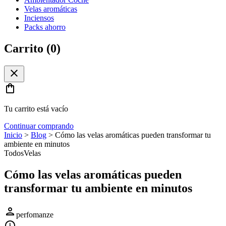
Velas aromáticas
Inciensos
Packs ahorro
Carrito (
0
)
close
shopping_bag
Tu carrito está vacío
Continuar comprando
Inicio
>
Blog
>
Cómo las velas aromáticas pueden transformar tu
ambiente en minutos
Todos
Velas
Cómo las velas aromáticas pueden
transformar tu ambiente en minutos
person
perfomanze
schedule