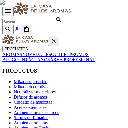
menu
search
search
person_outline
shopping_bag
close
PRODUCTOS
AROMAS
NOVEDADES
OUTLET
PROMOS
BLOG
CONTÁCTANOS
ÁREA PROFESIONAL
PRODUCTOS
Mikado reposición
Mikado decorativo
Neutralizador de olores
Difusor de aromas
Cuidado de mascotas
Aceites esenciales
Ambientadores eléctricos
Sobres perfumados
Ambientador spray
Ambientador Coche