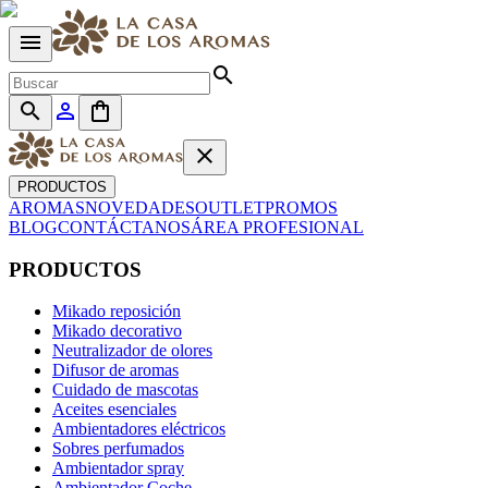
menu
search
search
person_outline
shopping_bag
close
PRODUCTOS
AROMAS
NOVEDADES
OUTLET
PROMOS
BLOG
CONTÁCTANOS
ÁREA PROFESIONAL
PRODUCTOS
Mikado reposición
Mikado decorativo
Neutralizador de olores
Difusor de aromas
Cuidado de mascotas
Aceites esenciales
Ambientadores eléctricos
Sobres perfumados
Ambientador spray
Ambientador Coche