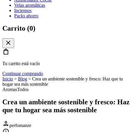
Velas aromáticas
Inciensos
Packs ahorro
Carrito (
0
)
close
shopping_bag
Tu carrito está vacío
Continuar comprando
Inicio
>
Blog
>
Crea un ambiente sostenible y fresco: Haz que tu
hogar sea más sostenible
Aromas
Todos
Crea un ambiente sostenible y fresco: Haz
que tu hogar sea más sostenible
person
perfomanze
schedule