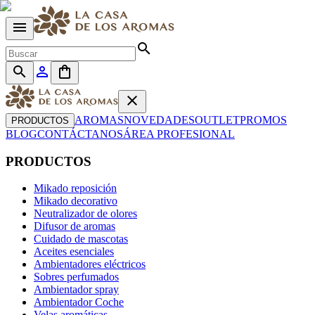
menu
search
search
person_outline
shopping_bag
close
AROMAS
NOVEDADES
OUTLET
PROMOS
PRODUCTOS
BLOG
CONTÁCTANOS
ÁREA PROFESIONAL
PRODUCTOS
Mikado reposición
Mikado decorativo
Neutralizador de olores
Difusor de aromas
Cuidado de mascotas
Aceites esenciales
Ambientadores eléctricos
Sobres perfumados
Ambientador spray
Ambientador Coche
Velas aromáticas