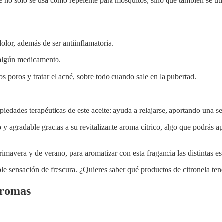
e no solo se usa como repelente para mosquitos, sino que también se util
olor, además de ser antiinflamatoria.
 algún medicamento.
 poros y tratar el acné, sobre todo cuando sale en la pubertad.
piedades terapéuticas de este aceite: ayuda a relajarse, aportando una 
 y agradable gracias a su revitalizante aroma cítrico, algo que podrás a
rimavera y de verano, para aromatizar con esta fragancia las distintas es
ble sensación de frescura. ¿Quieres saber qué productos de citronela t
Aromas