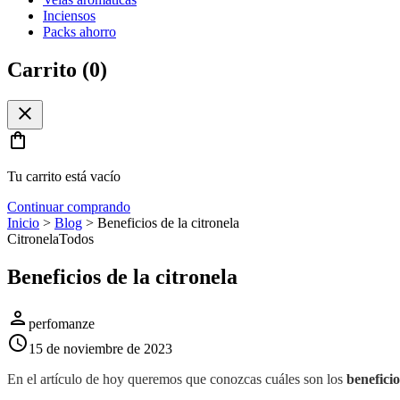
Inciensos
Packs ahorro
Carrito (
0
)
close
shopping_bag
Tu carrito está vacío
Continuar comprando
Inicio
>
Blog
>
Beneficios de la citronela
Citronela
Todos
Beneficios de la citronela
person
perfomanze
schedule
15 de noviembre de 2023
En el artículo de hoy queremos que conozcas cuáles son los
beneficio