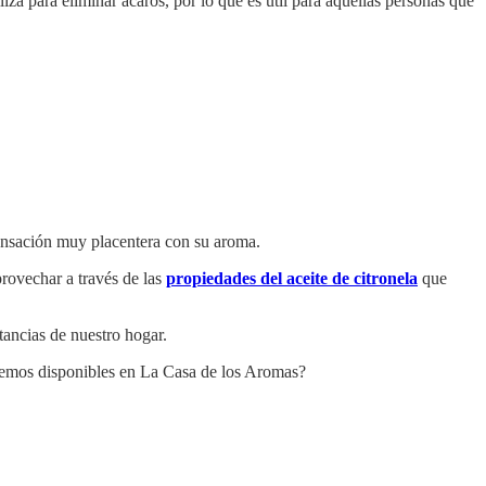
iza para eliminar ácaros, por lo que es útil para aquellas personas que
sensación muy placentera con su aroma.
provechar a través de las
propiedades del aceite de citronela
que
tancias de nuestro hogar.
enemos disponibles en La Casa de los Aromas?