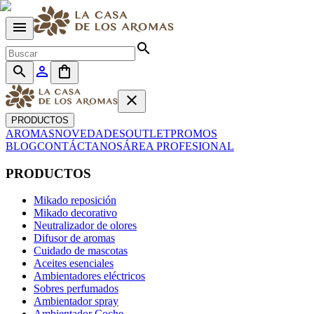
menu
search
search
person_outline
shopping_bag
close
PRODUCTOS
AROMAS
NOVEDADES
OUTLET
PROMOS
BLOG
CONTÁCTANOS
ÁREA PROFESIONAL
PRODUCTOS
Mikado reposición
Mikado decorativo
Neutralizador de olores
Difusor de aromas
Cuidado de mascotas
Aceites esenciales
Ambientadores eléctricos
Sobres perfumados
Ambientador spray
Ambientador Coche