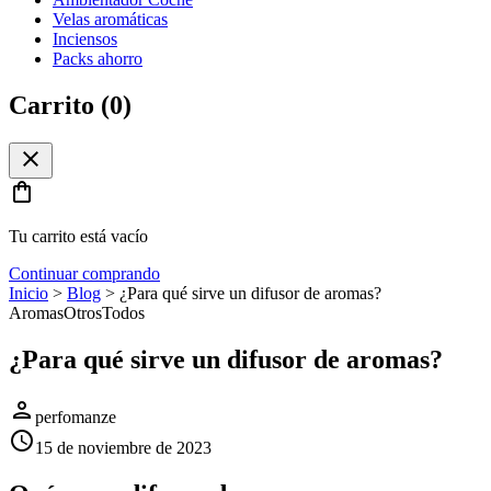
Velas aromáticas
Inciensos
Packs ahorro
Carrito (
0
)
close
shopping_bag
Tu carrito está vacío
Continuar comprando
Inicio
>
Blog
>
¿Para qué sirve un difusor de aromas?
Aromas
Otros
Todos
¿Para qué sirve un difusor de aromas?
person
perfomanze
schedule
15 de noviembre de 2023