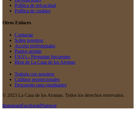
Política de privacidad
Política de cookies
Otros Enlaces
Contactar
Sobre nosotros
Acceso profesionales
Puntos aromis
FAQ's - Preguntas frecuentes
Blog de La Casa de los Aromas
Trabaja con nosotros
Códigos promocionales
Descuento para estudiantes
© 2023 La Casa de los Aromas. Todos los derechos reservados.
Instagram
Facebook
Pinterest