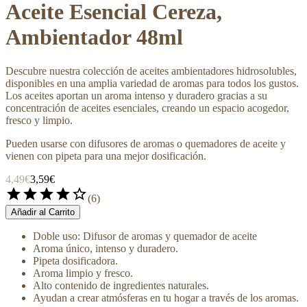
Aceite Esencial Cereza,
Ambientador 48ml
Descubre nuestra colección de aceites ambientadores hidrosolubles,
disponibles en una amplia variedad de aromas para todos los gustos.
Los aceites aportan un aroma intenso y duradero gracias a su
concentración de aceites esenciales, creando un espacio acogedor,
fresco y limpio.
Pueden usarse con difusores de aromas o quemadores de aceite y
vienen con pipeta para una mejor dosificación.
4,49€
3,59€
star
star
star
star
star_border
(
6
)
Añadir al Carrito
Doble uso: Difusor de aromas y quemador de aceite
Aroma único, intenso y duradero.
Pipeta dosificadora.
Aroma limpio y fresco.
Alto contenido de ingredientes naturales.
Ayudan a crear atmósferas en tu hogar a través de los aromas.