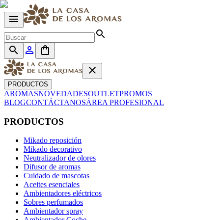
menu
search
search
person_outline
shopping_bag
close
PRODUCTOS
AROMAS
NOVEDADES
OUTLET
PROMOS
BLOG
CONTÁCTANOS
ÁREA PROFESIONAL
PRODUCTOS
Mikado reposición
Mikado decorativo
Neutralizador de olores
Difusor de aromas
Cuidado de mascotas
Aceites esenciales
Ambientadores eléctricos
Sobres perfumados
Ambientador spray
Ambientador Coche