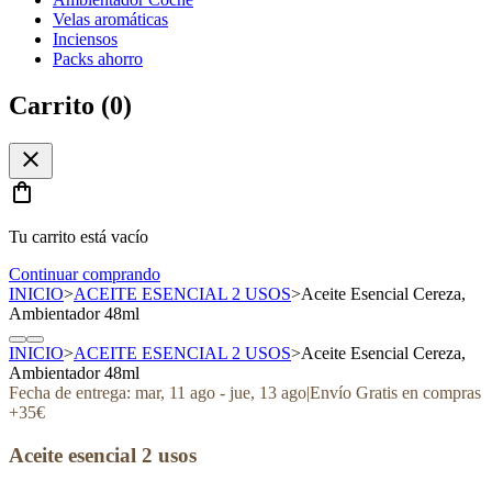
Velas aromáticas
Inciensos
Packs ahorro
Carrito (
0
)
close
shopping_bag
Tu carrito está vacío
Continuar comprando
INICIO
>
ACEITE ESENCIAL 2 USOS
>
Aceite Esencial Cereza,
Ambientador 48ml
INICIO
>
ACEITE ESENCIAL 2 USOS
>
Aceite Esencial Cereza,
Ambientador 48ml
Fecha de entrega:
mar, 11 ago
-
jue, 13 ago
|
Envío Gratis en compras
+35€
Aceite esencial 2 usos