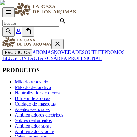
menu
search
search
person_outline
shopping_bag
close
AROMAS
NOVEDADES
OUTLET
PROMOS
PRODUCTOS
BLOG
CONTÁCTANOS
ÁREA PROFESIONAL
PRODUCTOS
Mikado reposición
Mikado decorativo
Neutralizador de olores
Difusor de aromas
Cuidado de mascotas
Aceites esenciales
Ambientadores eléctricos
Sobres perfumados
Ambientador spray
Ambientador Coche
Velas aromáticas