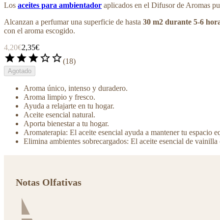
Los
aceites para ambientador
aplicados en el Difusor de Aromas pur
Alcanzan a perfumar una superficie de hasta
30 m2 durante 5-6 hor
con el aroma escogido.
4,20€
2,35€
star
star
star
star_border
star_border
(
18
)
Agotado
Aroma único, intenso y duradero.
Aroma limpio y fresco.
Ayuda a relajarte en tu hogar.
Aceite esencial natural.
Aporta bienestar a tu hogar.
Aromaterapia: El aceite esencial ayuda a mantener tu espacio e
Elimina ambientes sobrecargados: El aceite esencial de vainilla
Notas Olfativas