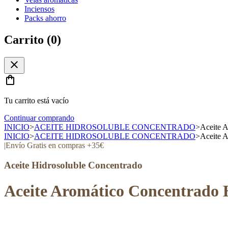
Inciensos
Packs ahorro
Carrito (
0
)
close
shopping_bag
Tu carrito está vacío
Continuar comprando
INICIO
>
ACEITE HIDROSOLUBLE CONCENTRADO
>
Aceite A
INICIO
>
ACEITE HIDROSOLUBLE CONCENTRADO
>
Aceite A
|
Envío Gratis en compras +35€
Aceite Hidrosoluble Concentrado
Aceite Aromático Concentrado H