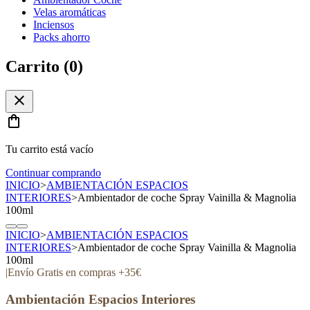
Velas aromáticas
Inciensos
Packs ahorro
Carrito (
0
)
close
shopping_bag
Tu carrito está vacío
Continuar comprando
INICIO
>
AMBIENTACIÓN ESPACIOS
INTERIORES
>
Ambientador de coche Spray Vainilla & Magnolia
100ml
INICIO
>
AMBIENTACIÓN ESPACIOS
INTERIORES
>
Ambientador de coche Spray Vainilla & Magnolia
100ml
|
Envío Gratis en compras +35€
Ambientación Espacios Interiores