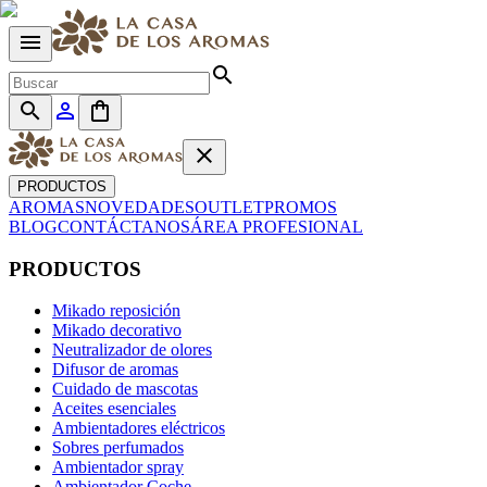
menu
search
search
person_outline
shopping_bag
close
PRODUCTOS
AROMAS
NOVEDADES
OUTLET
PROMOS
BLOG
CONTÁCTANOS
ÁREA PROFESIONAL
PRODUCTOS
Mikado reposición
Mikado decorativo
Neutralizador de olores
Difusor de aromas
Cuidado de mascotas
Aceites esenciales
Ambientadores eléctricos
Sobres perfumados
Ambientador spray
Ambientador Coche