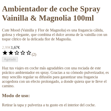
Ambientador de coche Spray
Vainilla & Magnolia 100ml
Cute Mood (Vainilla y Flor de Magnolia) es una fragancia cálida,
golosa y elegante, que combina el dulce aroma de la vainilla con un
toque cítrico de la delicada flor de Magnolia.
2,99€
1,67€
star
star
star_border
star_border
star_border
(
2
)
Agotado
Haz tus viajes en coche más agradables con una rociada de este
práctico ambientador en spray. Gracias a su cómodo pulverizador, es
muy sencillo regular su difusión para garantizar una fragancia
acogedora con un efecto prolongado, a donde quiera que te lleve el
camino.
Modo de uso:
Retirar la tapa y pulveriza a tu gusto en el interior del coche.