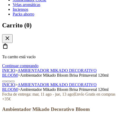
Velas aromáticas
Inciensos
Packs ahorro
Carrito (
0
)
close
shopping_bag
Tu carrito está vacío
Continuar comprando
INICIO
>
AMBIENTADOR MIKADO DECORATIVO
BLOOM
>
Ambientador Mikado Bloom Brisa Primaveral 120ml
INICIO
>
AMBIENTADOR MIKADO DECORATIVO
BLOOM
>
Ambientador Mikado Bloom Brisa Primaveral 120ml
Fecha de entrega:
mar, 11 ago
-
jue, 13 ago
|
Envío Gratis en compras
+35€
Ambientador Mikado Decorativo Bloom