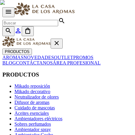
menu
search
search
person_outline
shopping_bag
close
PRODUCTOS
AROMAS
NOVEDADES
OUTLET
PROMOS
BLOG
CONTÁCTANOS
ÁREA PROFESIONAL
PRODUCTOS
Mikado reposición
Mikado decorativo
Neutralizador de olores
Difusor de aromas
Cuidado de mascotas
Aceites esenciales
Ambientadores eléctricos
Sobres perfumados
Ambientador spray
Ambientador Coche