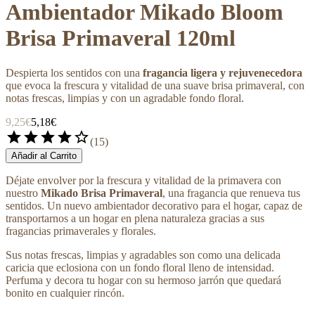
Ambientador Mikado Bloom
Brisa Primaveral 120ml
Despierta los sentidos con una
fragancia ligera y rejuvenecedora
que evoca la frescura y vitalidad de una suave brisa primaveral, con
notas frescas, limpias y con un agradable fondo floral.
9,25€
5,18€
star
star
star
star
star_border
(
15
)
Añadir al Carrito
Déjate envolver por la frescura y vitalidad de la primavera con
nuestro
Mikado Brisa Primaveral
, una fragancia que renueva tus
sentidos. Un nuevo ambientador decorativo para el hogar, capaz de
transportarnos a un hogar en plena naturaleza gracias a sus
fragancias primaverales y florales.
Sus notas frescas, limpias y agradables son como una delicada
caricia que eclosiona con un fondo floral lleno de intensidad.
Perfuma y decora tu hogar con su hermoso jarrón que quedará
bonito en cualquier rincón.