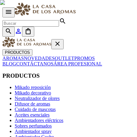
menu
search
search
person_outline
shopping_bag
close
PRODUCTOS
AROMAS
NOVEDADES
OUTLET
PROMOS
BLOG
CONTÁCTANOS
ÁREA PROFESIONAL
PRODUCTOS
Mikado reposición
Mikado decorativo
Neutralizador de olores
Difusor de aromas
Cuidado de mascotas
Aceites esenciales
Ambientadores eléctricos
Sobres perfumados
Ambientador spray
Ambientador Coche