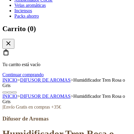
Velas aromáticas
Inciensos
Packs ahorro
Carrito (
0
)
close
shopping_bag
Tu carrito está vacío
Continuar comprando
INICIO
>
DIFUSOR DE AROMAS
>
Humidificador Tren Rosa o
Gris
INICIO
>
DIFUSOR DE AROMAS
>
Humidificador Tren Rosa o
Gris
|
Envío Gratis en compras +35€
Difusor de Aromas
Humidificador Tren Rosa o