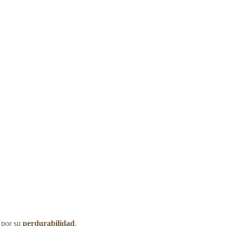
a por su
perdurabilidad
.