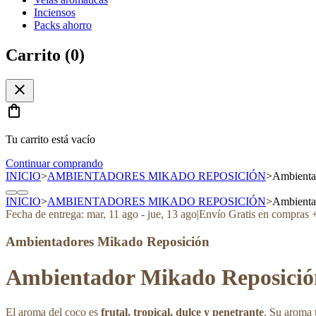
Inciensos
Packs ahorro
Carrito (
0
)
close
shopping_bag
Tu carrito está vacío
Continuar comprando
INICIO
>
AMBIENTADORES MIKADO REPOSICIÓN
>
Ambienta
INICIO
>
AMBIENTADORES MIKADO REPOSICIÓN
>
Ambienta
Fecha de entrega:
mar, 11 ago
-
jue, 13 ago
|
Envío Gratis en compras 
Ambientadores Mikado Reposición
Ambientador Mikado Reposició
El aroma del coco es
frutal, tropical, dulce y penetrante
. Su aroma