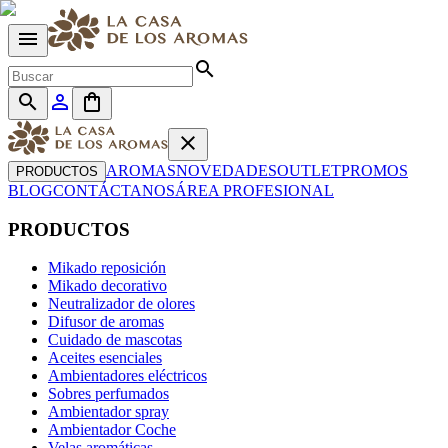
menu
search
search
person_outline
shopping_bag
close
AROMAS
NOVEDADES
OUTLET
PROMOS
PRODUCTOS
BLOG
CONTÁCTANOS
ÁREA PROFESIONAL
PRODUCTOS
Mikado reposición
Mikado decorativo
Neutralizador de olores
Difusor de aromas
Cuidado de mascotas
Aceites esenciales
Ambientadores eléctricos
Sobres perfumados
Ambientador spray
Ambientador Coche
Velas aromáticas