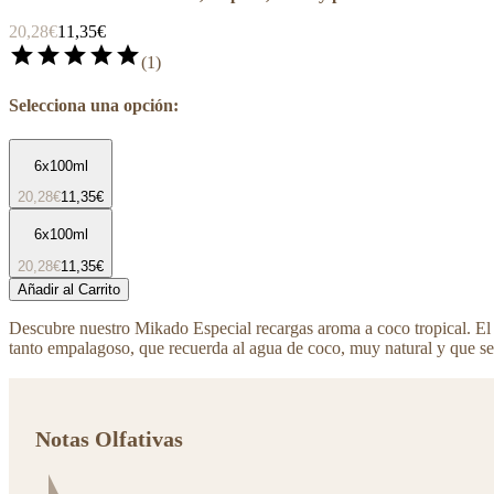
20,28€
11,35€
star
star
star
star
star
(
1
)
Selecciona una opción:
6x100ml
20,28€
11,35€
6x100ml
20,28€
11,35€
Añadir al Carrito
Descubre nuestro Mikado Especial recargas aroma a coco tropical. El co
tanto empalagoso, que recuerda al agua de coco, muy natural y que se 
Notas Olfativas