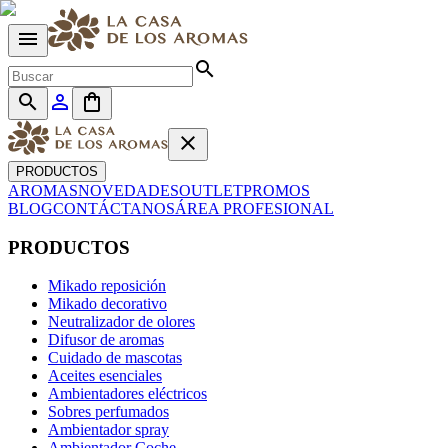
menu
search
search
person_outline
shopping_bag
close
PRODUCTOS
AROMAS
NOVEDADES
OUTLET
PROMOS
BLOG
CONTÁCTANOS
ÁREA PROFESIONAL
PRODUCTOS
Mikado reposición
Mikado decorativo
Neutralizador de olores
Difusor de aromas
Cuidado de mascotas
Aceites esenciales
Ambientadores eléctricos
Sobres perfumados
Ambientador spray
Ambientador Coche