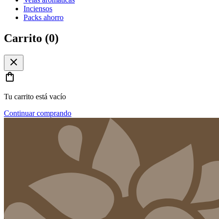
Inciensos
Packs ahorro
Carrito (
0
)
close
shopping_bag
Tu carrito está vacío
Continuar comprando