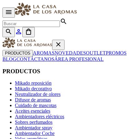
menu
search
search
person_outline
shopping_bag
close
AROMAS
NOVEDADES
OUTLET
PROMOS
PRODUCTOS
BLOG
CONTÁCTANOS
ÁREA PROFESIONAL
PRODUCTOS
Mikado reposición
Mikado decorativo
Neutralizador de olores
Difusor de aromas
Cuidado de mascotas
Aceites esenciales
Ambientadores eléctricos
Sobres perfumados
Ambientador spray
Ambientador Coche
Velas aromáticas