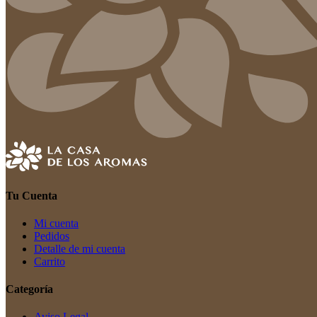
Tu Cuenta
Mi cuenta
Pedidos
Detalle de mi cuenta
Carrito
Categoría
Aviso Legal