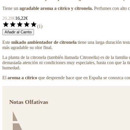
Tiene un
agradable aroma a cítrico y citronela.
Perfumes con alto 
20,28€
16,22€
star
star
star
star
star
(
1
)
Añadir al Carrito
Este
mikado ambientador de citronela
tiene una larga duración test
más agradable su olor final.
La planta de la citronela (también llamada Citronella) es de la familia
demasiada atención ni condiciones muy especiales, basta con que la ti
humedad.
El
aroma a cítrico
que desprende hace que en España se conozca com
Notas Olfativas