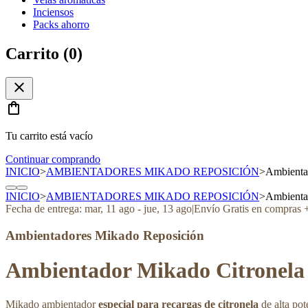
Inciensos
Packs ahorro
Carrito (
0
)
close
shopping_bag
Tu carrito está vacío
Continuar comprando
INICIO
>
AMBIENTADORES MIKADO REPOSICIÓN
>
Ambienta
INICIO
>
AMBIENTADORES MIKADO REPOSICIÓN
>
Ambienta
Fecha de entrega:
mar, 11 ago
-
jue, 13 ago
|
Envío Gratis en compras 
Ambientadores Mikado Reposición
Ambientador Mikado Citronela 
Mikado ambientador
especial para recargas de citronela
de alta pot