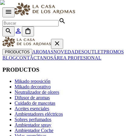
menu
search
search
person_outline
shopping_bag
close
AROMAS
NOVEDADES
OUTLET
PROMOS
PRODUCTOS
BLOG
CONTÁCTANOS
ÁREA PROFESIONAL
PRODUCTOS
Mikado reposición
Mikado decorativo
Neutralizador de olores
Difusor de aromas
Cuidado de mascotas
Aceites esenciales
Ambientadores eléctricos
Sobres perfumados
Ambientador spray
Ambientador Coche
Velas aromáticas