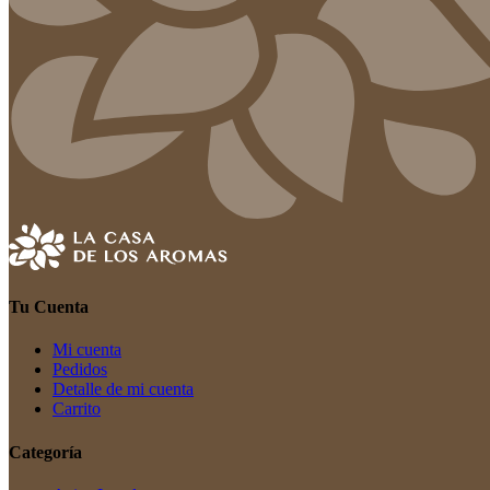
Tu Cuenta
Mi cuenta
Pedidos
Detalle de mi cuenta
Carrito
Categoría