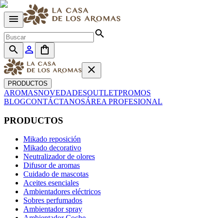
menu
search
search
person_outline
shopping_bag
close
PRODUCTOS
AROMAS
NOVEDADES
OUTLET
PROMOS
BLOG
CONTÁCTANOS
ÁREA PROFESIONAL
PRODUCTOS
Mikado reposición
Mikado decorativo
Neutralizador de olores
Difusor de aromas
Cuidado de mascotas
Aceites esenciales
Ambientadores eléctricos
Sobres perfumados
Ambientador spray
Ambientador Coche