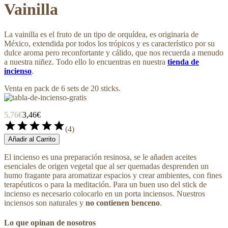
Vainilla
La vainilla es el fruto de un tipo de orquídea, es originaria de
México, extendida por todos los trópicos y es característico por su
dulce aroma pero reconfortante y cálido, que nos recuerda a menudo
a nuestra niñez. Todo ello lo encuentras en nuestra
tienda de
incienso
.
Venta en pack de 6 sets de 20 sticks.
5,76€
3,46€
star
star
star
star
star
(
4
)
Añadir al Carrito
El incienso es una preparación resinosa, se le añaden aceites
esenciales de origen vegetal que al ser quemadas desprenden un
humo fragante para aromatizar espacios y crear ambientes, con fines
terapéuticos o para la meditación. Para un buen uso del stick de
incienso es necesario colocarlo en un porta inciensos. Nuestros
inciensos son naturales y
no contienen benceno
.
Lo que opinan de nosotros