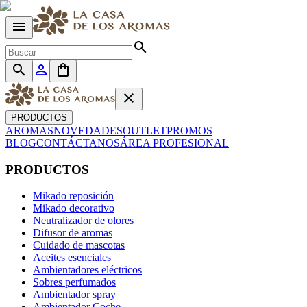
menu
search
search
person_outline
shopping_bag
close
PRODUCTOS
AROMAS
NOVEDADES
OUTLET
PROMOS
BLOG
CONTÁCTANOS
ÁREA PROFESIONAL
PRODUCTOS
Mikado reposición
Mikado decorativo
Neutralizador de olores
Difusor de aromas
Cuidado de mascotas
Aceites esenciales
Ambientadores eléctricos
Sobres perfumados
Ambientador spray
Ambientador Coche