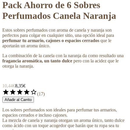
Pack Ahorro de 6 Sobres
Perfumados Canela Naranja
Estos sobres perfumados con aroma de canela y naranja son
perfectos para colgar en cualquier sitio, una opción ideal para
perfumar tu armario,
cajones o espacios cerrados
que le
aportarán un aroma único.
La combinación de la canela con la naranja da como resultado una
fragancia aromática, un tanto dulce
pero con la acidez que le
otorga la naranja.
10,44€
8,35€
star
star
star
star
star_border
(
17
)
Añadir al Carrito
Los sobres perfumados son ideales para perfumar tus armarios,
espacios cerrados e incluso cajones.
La mezcla de canela y naranja otorgan un aroma único, tanto dulce
como ácido con un toque acogedor que harán que tu ropa sea tu