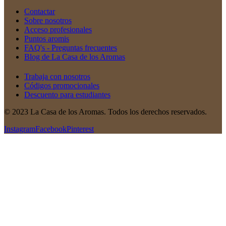
Contactar
Sobre nosotros
Acceso profesionales
Puntos aromis
FAQ's - Preguntas frecuentes
Blog de La Casa de los Aromas
Trabaja con nosotros
Códigos promocionales
Descuento para estudiantes
© 2023 La Casa de los Aromas. Todos los derechos reservados.
Instagram
Facebook
Pinterest