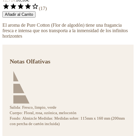
star
star
star
star
star_border
(
17
)
Añadir al Carrito
El aroma de Pure Cotton (Flor de algodón) tiene una fragancia
fresca e intensa que nos transporta a la inmensidad de los infinitos
horizontes
Notas Olfativas
Salida:
Fresco, limpio, verde
Cuerpo:
Floral, rosa, ozónica, melocotón
Fondo:
Almizcle Medidas: Medidas sobre: 115mm x 160 mm (200mm
con percha de cartón incluida)