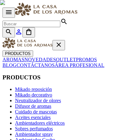
menu
search
search
person_outline
shopping_bag
close
PRODUCTOS
AROMAS
NOVEDADES
OUTLET
PROMOS
BLOG
CONTÁCTANOS
ÁREA PROFESIONAL
PRODUCTOS
Mikado reposición
Mikado decorativo
Neutralizador de olores
Difusor de aromas
Cuidado de mascotas
Aceites esenciales
Ambientadores eléctricos
Sobres perfumados
Ambientador spray
Ambientador Coche