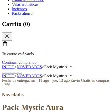
Velas aromáticas
Inciensos
Packs ahorro
Carrito (
0
)
close
shopping_bag
Tu carrito está vacío
Continuar comprando
INICIO
>
NOVEDADES
>
Pack Mystic Aura
INICIO
>
NOVEDADES
>
Pack Mystic Aura
Fecha de entrega:
mar, 11 ago
-
jue, 13 ago
|
Envío Gratis en compras
+35€
Novedades
Pack Mystic Aura