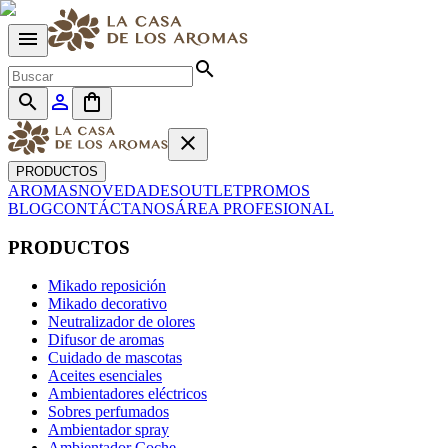
menu
search
search
person_outline
shopping_bag
close
PRODUCTOS
AROMAS
NOVEDADES
OUTLET
PROMOS
BLOG
CONTÁCTANOS
ÁREA PROFESIONAL
PRODUCTOS
Mikado reposición
Mikado decorativo
Neutralizador de olores
Difusor de aromas
Cuidado de mascotas
Aceites esenciales
Ambientadores eléctricos
Sobres perfumados
Ambientador spray
Ambientador Coche