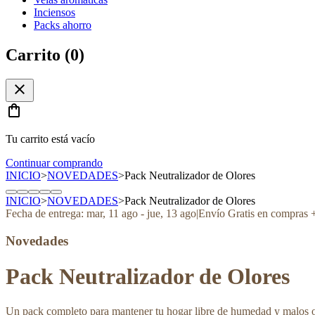
Inciensos
Packs ahorro
Carrito (
0
)
close
shopping_bag
Tu carrito está vacío
Continuar comprando
INICIO
>
NOVEDADES
>
Pack Neutralizador de Olores
INICIO
>
NOVEDADES
>
Pack Neutralizador de Olores
Fecha de entrega:
mar, 11 ago
-
jue, 13 ago
|
Envío Gratis en compras 
Novedades
Pack Neutralizador de Olores
Un pack completo para mantener tu hogar libre de humedad y malos o