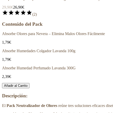
29,90€
26,90€
star
star
star
star
star
(
2
)
Contenido del Pack
Absorbe Olores para Nevera – Elimina Malos Olores Fácilmente
1,79€
Absorbe Humedades Colgador Lavanda 100g
1,79€
Absorbe Humedad Perfumado Lavanda 300G
2,39€
Añadir al Carrito
Descripción:
El
Pack Neutralizador de Olores
reúne tres soluciones eficaces dise