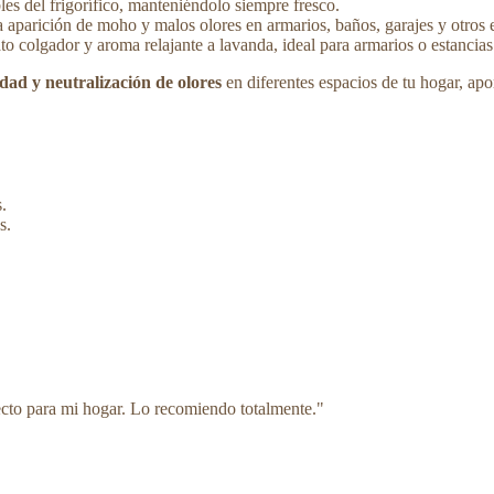
les del frigorífico, manteniéndolo siempre fresco.
a aparición de moho y malos olores en armarios, baños, garajes y otros 
ato colgador y aroma relajante a lavanda, ideal para armarios o estancia
ad y neutralización de olores
en diferentes espacios de tu hogar, apo
.
s.
ecto para mi hogar. Lo recomiendo totalmente.
"