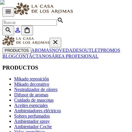
menu
search
search
person_outline
shopping_bag
close
AROMAS
NOVEDADES
OUTLET
PROMOS
PRODUCTOS
BLOG
CONTÁCTANOS
ÁREA PROFESIONAL
PRODUCTOS
Mikado reposición
Mikado decorativo
Neutralizador de olores
Difusor de aromas
Cuidado de mascotas
Aceites esenciales
Ambientadores eléctricos
Sobres perfumados
Ambientador spray
Ambientador Coche
Velas aromáticas