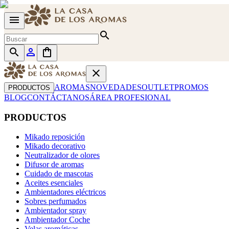
menu
search
search
person_outline
shopping_bag
close
AROMAS
NOVEDADES
OUTLET
PROMOS
PRODUCTOS
BLOG
CONTÁCTANOS
ÁREA PROFESIONAL
PRODUCTOS
Mikado reposición
Mikado decorativo
Neutralizador de olores
Difusor de aromas
Cuidado de mascotas
Aceites esenciales
Ambientadores eléctricos
Sobres perfumados
Ambientador spray
Ambientador Coche
Velas aromáticas