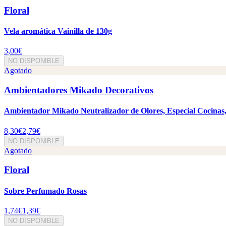
Floral
Vela aromática Vainilla de 130g
3,00€
NO DISPONIBLE
Agotado
Ambientadores Mikado Decorativos
Ambientador Mikado Neutralizador de Olores, Especial Cocinas
8,30€
2,79€
NO DISPONIBLE
Agotado
Floral
Sobre Perfumado Rosas
1,74€
1,39€
NO DISPONIBLE