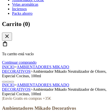
Velas aromáticas
Inciensos
Packs ahorro
Carrito (
0
)
close
shopping_bag
Tu carrito está vacío
Continuar comprando
INICIO
>
AMBIENTADORES MIKADO
DECORATIVOS
>
Ambientador Mikado Neutralizador de Olores,
Especial Cocinas, 100ml
INICIO
>
AMBIENTADORES MIKADO
DECORATIVOS
>
Ambientador Mikado Neutralizador de Olores,
Especial Cocinas, 100ml
|
Envío Gratis en compras +35€
Ambientadores Mikado Decorativos