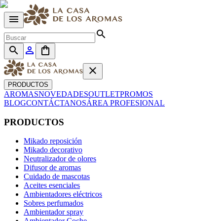
menu
search
search
person_outline
shopping_bag
close
PRODUCTOS
AROMAS
NOVEDADES
OUTLET
PROMOS
BLOG
CONTÁCTANOS
ÁREA PROFESIONAL
PRODUCTOS
Mikado reposición
Mikado decorativo
Neutralizador de olores
Difusor de aromas
Cuidado de mascotas
Aceites esenciales
Ambientadores eléctricos
Sobres perfumados
Ambientador spray
Ambientador Coche