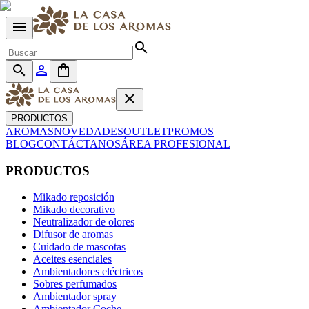
menu
search
search
person_outline
shopping_bag
close
PRODUCTOS
AROMAS
NOVEDADES
OUTLET
PROMOS
BLOG
CONTÁCTANOS
ÁREA PROFESIONAL
PRODUCTOS
Mikado reposición
Mikado decorativo
Neutralizador de olores
Difusor de aromas
Cuidado de mascotas
Aceites esenciales
Ambientadores eléctricos
Sobres perfumados
Ambientador spray
Ambientador Coche