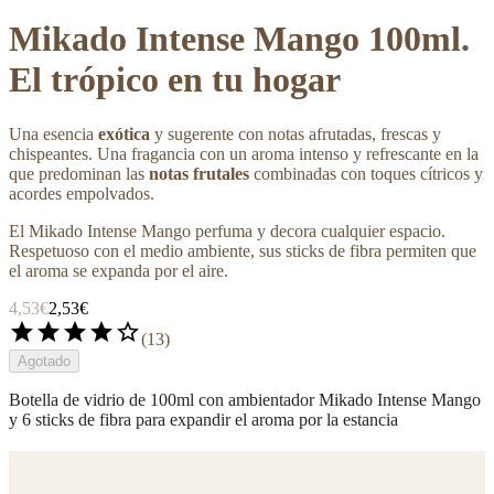
Mikado Intense Mango 100ml.
El trópico en tu hogar
Una esencia
exótica
y sugerente con notas afrutadas, frescas y
chispeantes. Una fragancia con un aroma intenso y refrescante en la
que predominan las
notas frutales
combinadas con toques cítricos y
acordes empolvados.
El Mikado Intense Mango perfuma y decora cualquier espacio.
Respetuoso con el medio ambiente, sus sticks de fibra permiten que
el aroma se expanda por el aire.
4,53€
2,53€
star
star
star
star
star_border
(
13
)
Agotado
Botella de vidrio de 100ml con ambientador Mikado Intense Mango
y 6 sticks de fibra para expandir el aroma por la estancia