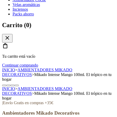
Velas aromáticas
Inciensos
Packs ahorro
Carrito (
0
)
close
shopping_bag
Tu carrito está vacío
Continuar comprando
INICIO
>
AMBIENTADORES MIKADO
DECORATIVOS
>
Mikado Intense Mango 100ml. El trópico en tu
hogar
INICIO
>
AMBIENTADORES MIKADO
DECORATIVOS
>
Mikado Intense Mango 100ml. El trópico en tu
hogar
|
Envío Gratis en compras +35€
Ambientadores Mikado Decorativos