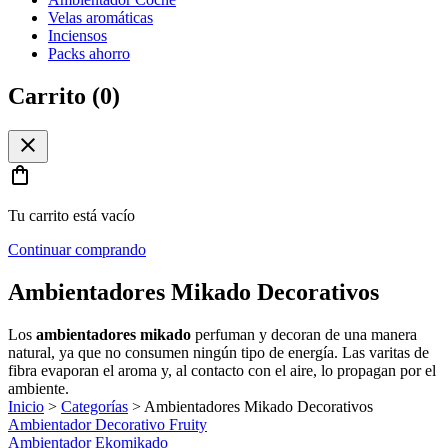
Velas aromáticas
Inciensos
Packs ahorro
Carrito (
0
)
close
shopping_bag
Tu carrito está vacío
Continuar comprando
Ambientadores Mikado Decorativos
Los
ambientadores mikado
perfuman y decoran de una manera
natural, ya que no consumen ningún tipo de energía. Las varitas de
fibra evaporan el aroma y, al contacto con el aire, lo propagan por el
ambiente.
Inicio
>
Categorías
>
Ambientadores Mikado Decorativos
Ambientador Decorativo Fruity
Ambientador Ekomikado