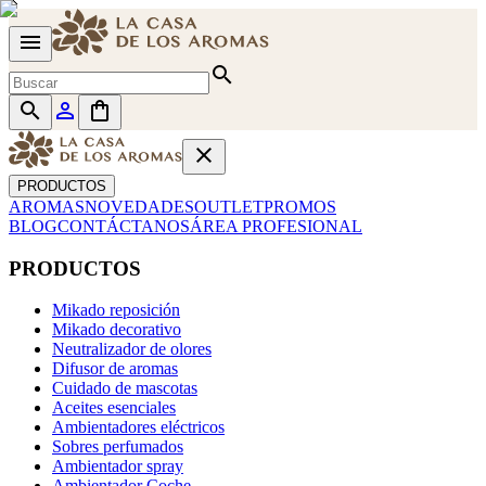
menu
search
search
person_outline
shopping_bag
close
PRODUCTOS
AROMAS
NOVEDADES
OUTLET
PROMOS
BLOG
CONTÁCTANOS
ÁREA PROFESIONAL
PRODUCTOS
Mikado reposición
Mikado decorativo
Neutralizador de olores
Difusor de aromas
Cuidado de mascotas
Aceites esenciales
Ambientadores eléctricos
Sobres perfumados
Ambientador spray
Ambientador Coche